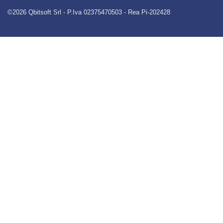
©
2026
Qbitsoft Srl - P.Iva 02375470503 - Rea Pi-202428